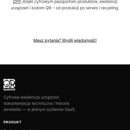
DPP
dzięki cyfrowym paszportom produktów, ewidencji
urządzeń i kodom QR – od produkcji po serwis i recykling.
Masz pytania? Wyślij wiadomość!
Cyfrowa ewidencja urządzeń,
dokumentacja techniczna i historia
serwisów — w jednym systemie SaaS.
PRODUKT